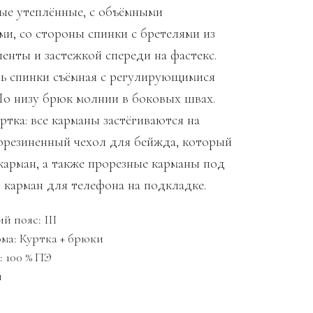
ые утеплённые, с объёмными
ми, со стороны спинки с бретелями из
енты и застежкой спереди на фастекс.
ть спинки съёмная с регулирующимися
По низу брюк молнии в боковых швах.
тка: все карманы застёгиваются на
резиненный чехол для бейжда, который
 карман, а также прорезные карманы под
 карман для телефона на подкладке.
й пояс: III
ма: Куртка + брюки
: 100 % ПЭ
й