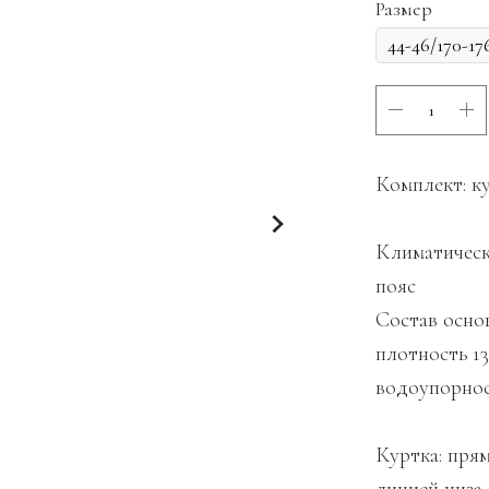
Размер
Комплект: к
Климатически
пояс
Состав осно
плотность 13
водоупорнос
Куртка: пря