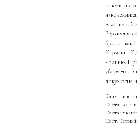
Брюки: прям
наколенника
эластичной л
Верхняя час
бретелями. 
Карманы. Кур
молнию. Про
убирается в
документы и
Климатически
Состав костю
Состав ткани
Цвет: Чёрны