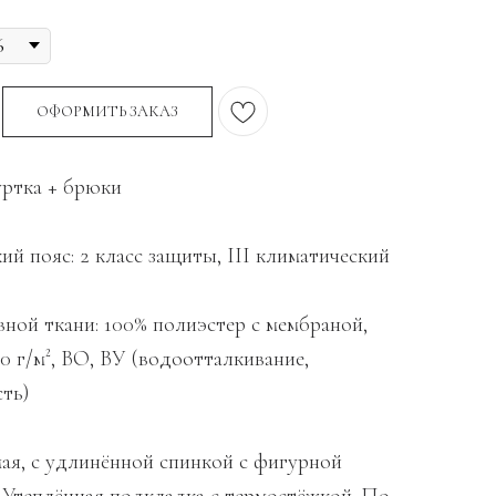
ОФОРМИТЬ ЗАКАЗ
уртка + брюки
й пояс: 2 класс защиты, III климатический
вной ткани: 100% полиэстер с мембраной,
0 г/м², ВО, ВУ (водоотталкивание,
ть)
мая, с удлинённой спинкой с фигурной