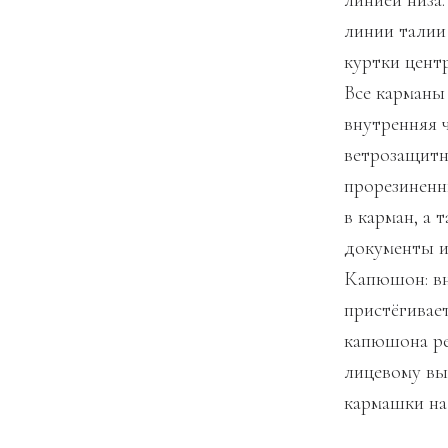
линией низа
линии талии
куртки цент
Все карманы
внутренняя ч
ветрозащитн
прорезиненн
в карман, а
документы и
Капюшон: вн
пристёгивае
капюшона ре
лицевому вы
кармашки на