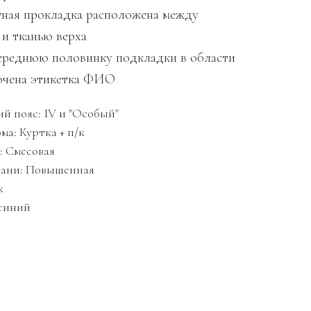
тная прокладка расположена между
 и тканью верха
переднюю половинку подкладки в области
очена этикетка ФИО
й пояс: IV и "Особый"
ма: Куртка + п/к
: Смесовая
кани: Повышенная
к
-синий