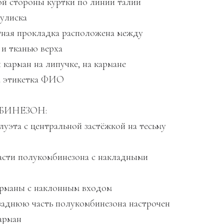
ной стороны куртки по линии талии
кулиска
тная прокладка расположена между
 и тканью верха
 карман на липучке, на кармане
а этикетка ФИО
БИНЕЗОН:
луэта с центральной застёжкой на тесьму
части полукомбинезона с накладными
арманы с наклонным входом
 заднюю часть полукомбинезона настрочен
арман