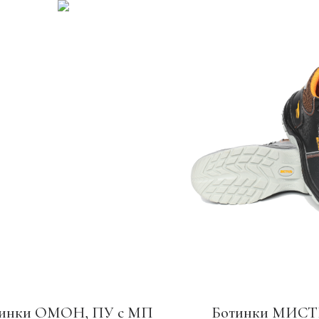
инки ОМОН, ПУ с МП
Ботинки МИС