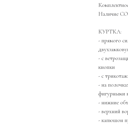
Комплектнос
Наличие СО
КУРТКА:
- прямого си
двухзамкову
- с ветроза
кнопки
- с трикота
- на полочк
фигурными 
- нижние об
- верхний в
- капюшон п