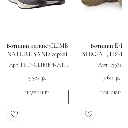
Ботинки легкие CLIMB
Ботинки E-P
NATURE SAND серый
SPECIAL, ПУ-Ни
с КС светло-зел
Арт: PRO-CLIMB-NAT-
Арт: 139818
STO
3 522
7 611
р.
р.
ПОДРОБНЕЕ
ПОДРОБНЕЕ