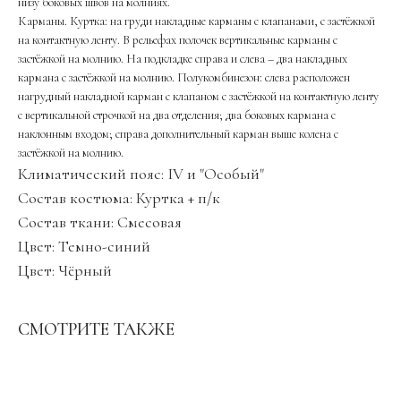
низу боковых швов на молниях.
Карманы. Куртка: на груди накладные карманы с клапанами, с застёжкой
на контактную ленту. В рельефах полочек вертикальные карманы с
застёжкой на молнию. На подкладке справа и слева – два накладных
кармана с застёжкой на молнию. Полукомбинезон: слева расположен
нагрудный накладной карман с клапаном с застёжкой на контактную ленту
с вертикальной строчкой на два отделения; два боковых кармана с
наклонным входом; справа дополнительный карман выше колена с
застёжкой на молнию.
Климатический пояс: IV и "Особый"
Состав костюма: Куртка + п/к
Состав ткани: Смесовая
Цвет: Темно-синий
Цвет: Чёрный
СМОТРИТЕ ТАКЖЕ