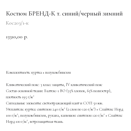
Костюм БРЕНД-К т. синий/черный зимний
Кос203/1-к
13310,00
р.
ОФОРМИТЬ ЗАКАЗ
Комплектность: куртка + полукомбинезон
Климатический пояс: 3 класс защиты, IV климатический пояс
Состав основной ткани: Балтекс-1 ВО (35% хлопок, 65% полиэстер),
плотность 195 г/м²
Сигнальные элементы: светоотражающий кант и СОП 50 мм.
Утеплитель: куртка: синтепон 240 г/м² (2 слоя по 120 г/м²) + Слайтекс Норд
100 г/м²; полукомбинезон, рукава, капюшон: синтепон 120 г/м² + Слайтекс
Норд 100 г/м², ветрозащитная ткань.