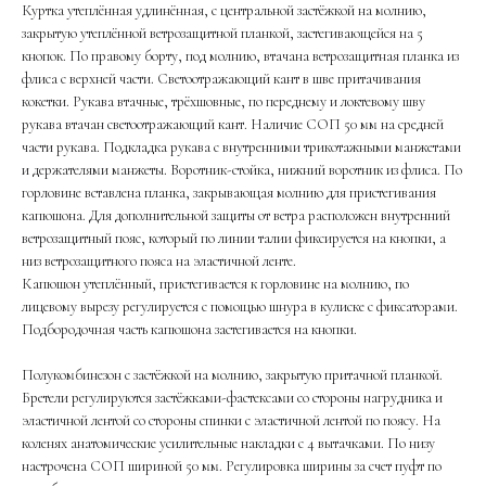
Куртка утеплённая удлинённая, с центральной застёжкой на молнию,
закрытую утеплённой ветрозащитной планкой, застегивающейся на 5
кнопок. По правому борту, под молнию, втачана ветрозащитная планка из
флиса с верхней части. Светоотражающий кант в шве притачивания
кокетки. Рукава втачные, трёхшовные, по переднему и локтевому шву
рукава втачан светоотражающий кант. Наличие СОП 50 мм на средней
части рукава. Подкладка рукава с внутренними трикотажными манжетами
и держателями манжеты. Воротник-стойка, нижний воротник из флиса. По
горловине вставлена планка, закрывающая молнию для пристегивания
капюшона. Для дополнительной защиты от ветра расположен внутренний
ветрозащитный пояс, который по линии талии фиксируется на кнопки, а
низ ветрозащитного пояса на эластичной ленте.
Капюшон утеплённый, пристегивается к горловине на молнию, по
лицевому вырезу регулируется с помощью шнура в кулиске с фиксаторами.
Подбородочная часть капюшона застегивается на кнопки.
Полукомбинезон с застёжкой на молнию, закрытую притачной планкой.
Бретели регулируются застёжками-фастексами со стороны нагрудника и
эластичной лентой со стороны спинки с эластичной лентой по поясу. На
коленях анатомические усилительные накладки с 4 вытачками. По низу
настрочена СОП шириной 50 мм. Регулировка ширины за счет пуфт по