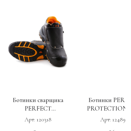
Ботинки сварщика
Ботинки PERF
PERFECT
PROTECTION, 
PROTECTION, ПУ-
Нитрил, КП и
Арт: 120318
Арт: 124896
Нитрил, КП и АС