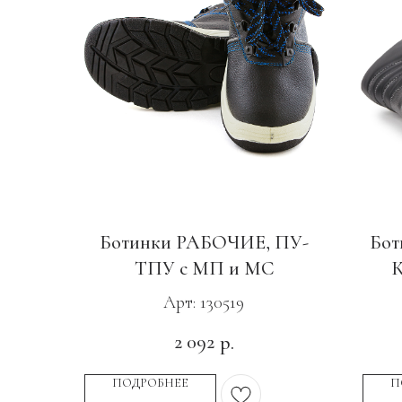
Ботинки РАБОЧИЕ, ПУ-
Бот
ТПУ с МП и МС
Арт: 130519
2 092
р.
ПОДРОБНЕЕ
П