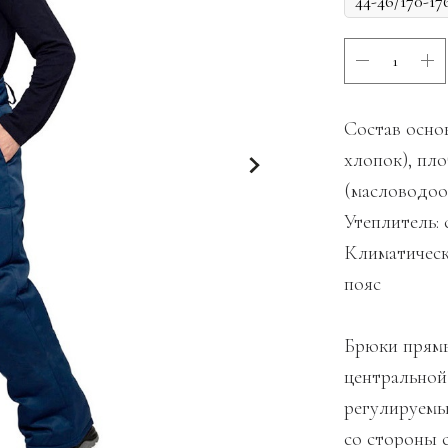
Состав основ
хлопок), пл
(масловодоо
Утеплитель: 
Климатически
пояс
Брюки прямы
центральной
регулируемы
со стороны 