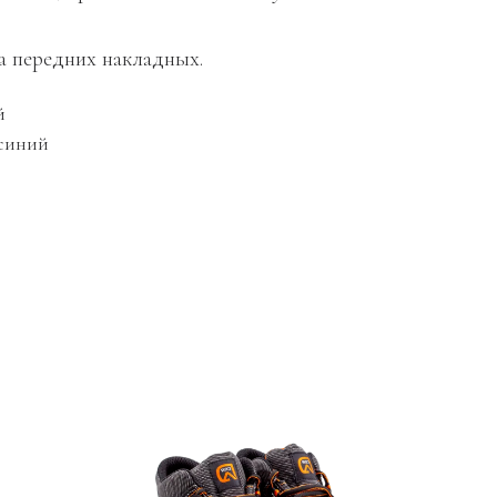
а передних накладных.
й
-синий