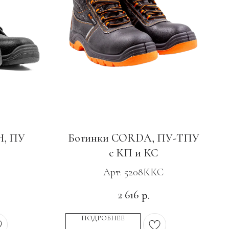
, ПУ
Ботинки CORDA, ПУ-ТПУ
с КП и КС
Арт: 5208ККС
2 616
р.
ПОДРОБНЕЕ