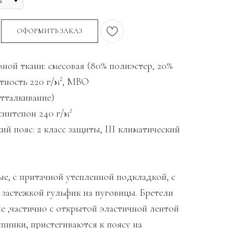
ОФОРМИТЬ ЗАКАЗ
ной ткани: смесовая (80% полиэстер, 20%
отность 220 г/м², МВО
тталкивание)
синтепон 240 г/м²
й пояс: 2 класс защиты, III климатический
е, с притачной утепленной подкладкой, с
 застежкой гульфик на пуговицы. Бретели
е ,частично с открытой эластичной лентой
спинки, пристегиваются к поясу на