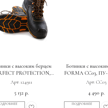
инки с высоким берцем
Ботинки с высоки
RFECT PROTECTION,
FORMA CC03, ПУ-
У-Нитрил, КП с МС
МП и АС
Арт: 124911
Арт: CC03
5 132
4 490
р.
р.
ОДРОБНЕЕ
ПОДРОБНЕЕ