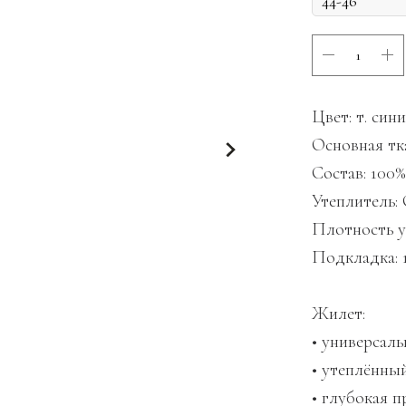
Цвет: т. син
Основная тка
Состав: 100
Утеплитель:
Плотность ут
Подкладка:
Жилет:
• универсал
• утеплённы
• глубокая 