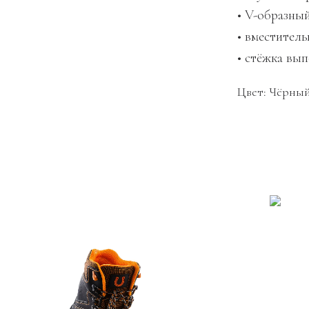
• V-образны
• вместител
• стёжка вы
Цвет: Чёрны