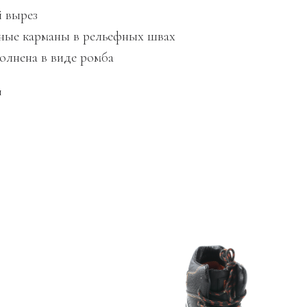
й вырез
ьные карманы в рельефных швах
полнена в виде ромба
й