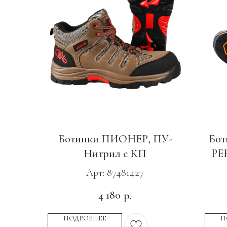
Ботинки ПИОНЕР, ПУ-
Бот
Нитрил с КП
PE
П
Арт: 87481427
4 180
р.
ПОДРОБНЕЕ
П