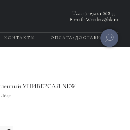
Тел:
+7 992 01 888 33
E-mail: Wtzakaz@bk.ru
КОНТАКТЫ
ОПЛАТА/ДОСТАВКА
епленный УНИВЕРСАЛ NEW
Л652