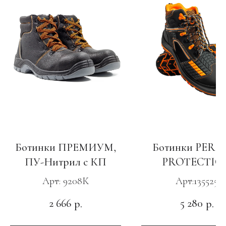
Ботинки ПРЕМИУМ,
Ботинки PERF
ПУ-Нитрил с КП
PROTECTIO
Premium Editi
Арт: 9208К
Арт:135525
Кевлар, ПУ-Нит
2 666
5 280
р.
р.
КП и АС