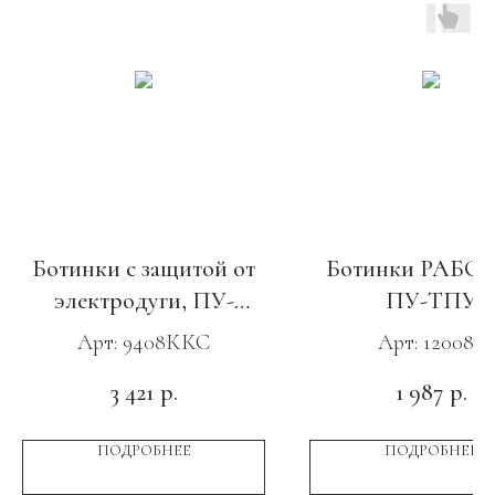
Ботинки с защитой от
Ботинки РАБО
электродуги, ПУ-
ПУ-ТПУ
Нитрил с КП и КС
Арт: 9408ККС
Арт: 120089
3 421
1 987
р.
р.
ПОДРОБНЕЕ
ПОДРОБНЕЕ