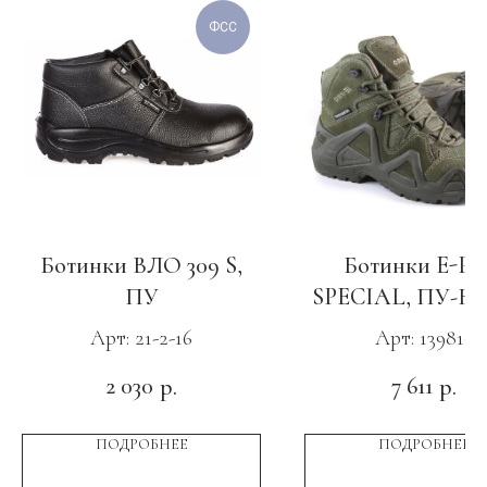
ФСС
Ботинки ВЛО 309 S,
Ботинки E-P
ПУ
SPECIAL, ПУ-Ни
с КС зелены
Арт: 21-2-16
Арт: 139816
2 030
7 611
р.
р.
ПОДРОБНЕЕ
ПОДРОБНЕЕ