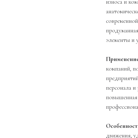
износа и ко
анатомическ
современной
продуманная
элементы и 
Применение
компаний, п
предприятий
персонала и
повышенная 
профессиона
Особенности
движения, у