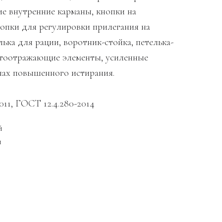
ие внутренние карманы, кнопки на
нопки для регулировки прилегания на
лька для рации, воротник-стойка, петелька-
етоотражающие элементы, усиленные
онах повышенного истирания.
011, ГОСТ 12.4.280-2014
й
й