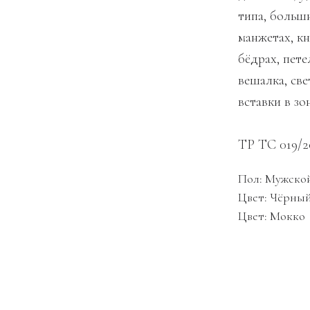
типа, больш
манжетах, к
бёдрах, пете
вешалка, св
вставки в з
ТР ТС 019/2
Пол: Мужско
Цвет: Чёрны
Цвет: Мокко