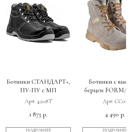
Ботинки СТАНДАРТ+,
Ботинки с высо
ПУ-ПУ с МП
берцем FORMA C
ПУ-Нитрил c МП
Арт: 4208Т
Арт: CC03
1 873
4 490
р.
р.
ПОДРОБНЕЕ
ПОДРОБНЕЕ