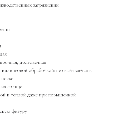
зводственных загрязнений
рманы
и
лая
 прочная, долговечная
ипиллинговой обработкой: не скатывается в
 носке
 на солнце
хой и тёплой даже при повышенной
скую фигуру