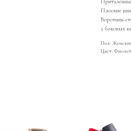
Приталенны
Плоские шв
Воротник-ст
2 боковых к
Пол: Женски
Цвет: Фиоле