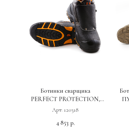
Ботинки сварщика
Бот
PERFECT PROTECTION,
ПУ
ПУ-Нитрил, КП и АС
Арт: 120318
4 853
р.