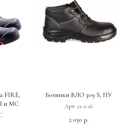
а FIRE,
Ботинки ВЛО 309 S, ПУ
П и МС
Арт: 21-2-16
С
2 030
р.