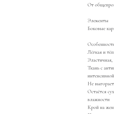
От общепрои
Элементы
Боковые ка
Особенност
Лёгкая и тёп
Эластичная,
Ткань с ант
интенсивной
Не выгорает
Остаётся су
влажности
Крой на жен