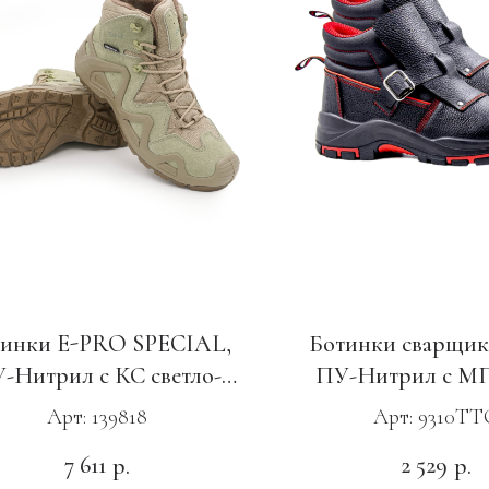
инки E-PRO SPECIAL,
Ботинки сварщик
-Нитрил с КС светло-
ПУ-Нитрил с М
зеленые
Арт: 139818
Арт: 9310ТТ
7 611
2 529
р.
р.