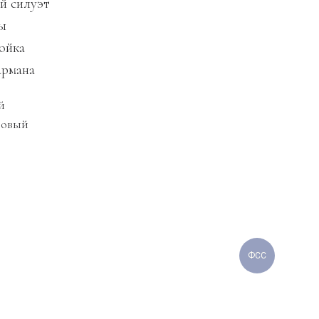
й силуэт
ы
ойка
армана
й
товый
ФСС