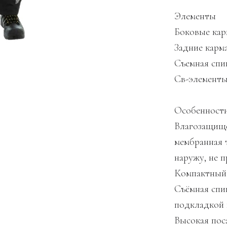
Элементы
Боковые ка
Задние карм
Съемная спи
Св-элемент
Особенност
Влагозащище
мембранная 
наружу, не 
Компактный 
Съёмная спи
подкладкой 
Высокая пос