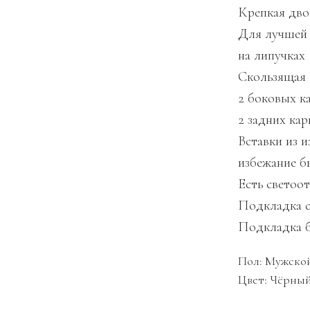
Крепкая дво
Для лучшей 
на липучках
Скользящая 
2 боковых к
2 задних ка
Вставки из 
избежание б
Есть светоо
Подкладка с
Подкладка б
Пол: Мужско
Цвет: Чёрны