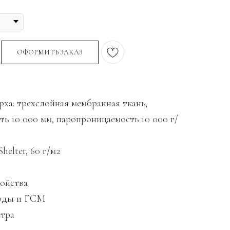
ОФОРМИТЬ ЗАКАЗ
рха: трехслойная мембранная ткань,
ть 10 000 мм, паропроницаемость 10 000 г/
helter, 60 г/м2
ойства
воды и ГСМ
етра