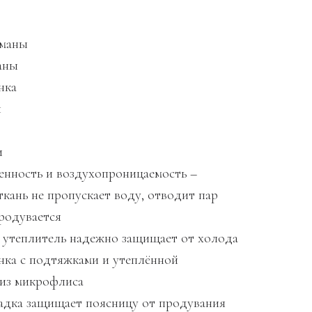
рманы
аны
нка
ы
и
нность и воздухопроницаемость –
ткань не пропускает воду, отводит пар
продувается
утеплитель надежно защищает от холода
нка с подтяжками и утеплённой
из микрофлиса
адка защищает поясницу от продувания