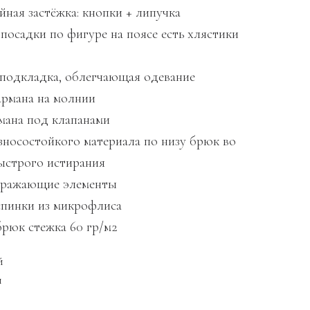
йная застёжка: кнопки + липучка
посадки по фигуре на поясе есть хлястики
подкладка, облегчающая одевание
армана на молнии
рмана под клапанами
износостойкого материала по низу брюк во
ыстрого истирания
тражающие элементы
пинки из микрофлиса
рюк стежка 60 гр/м2
й
й