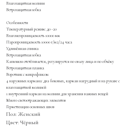
Влагозащитная молния
Ветрозащитная юбка
Особенности
Температурный режим: до -20
Влагонепроницаемость 10000 мм
Паропроницаемость 10000 г/м2/24 часа
Удлинённая спинка
Ветрозащитная юбка
Капюшон отстёгивается, регулируется по овалу лица и по объёму
Ветрозащитная планка
Воротник с микрофлисом
4 наружных кармана: два боковых, карман нагрудный и на рукаве с
влагозащитной молнией
1 внутренний карман на молнии для хранения важных вещей
Много светоотражающих элементов
Герметизация основных швов
Пол: Женский
Цвет: Чёрный