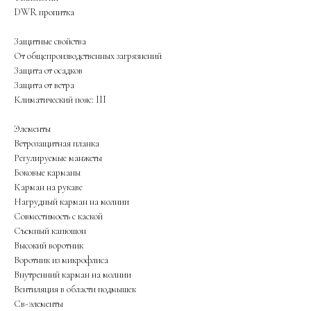
DWR пропитка
Защитные свойства
От общепроизводственных загрязнений
Защита от осадков
Защита от ветра
Климатический пояс: III
Элементы
Ветрозащитная планка
Регулируемые манжеты
Боковые карманы
Карман на рукаве
Нагрудный карман на молнии
Совместимость с каской
Съемный капюшон
Высокий воротник
Воротник из микрофлиса
Внутренний карман на молнии
Вентиляция в области подмышек
Св-элементы