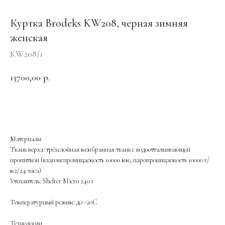
Куртка Brodeks KW208, черная зимняя
женская
KW208/1
13700,00
р.
ОФОРМИТЬ ЗАКАЗ
Материалы
Ткань верха: трёхслойная мембранная ткань с водоотталкивающей
пропиткой (влагонепроницаемость 10000 мм; паропроницаемость 10000 г/
м2/24 часа)
Утеплитель: Shelter Micro 240 г
Температурный режим: до -20C
Технологии