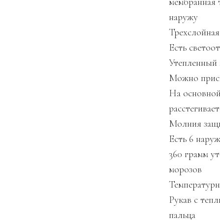
мембранная 
наружу
Трехслойная
Есть светоо
Утепленный 
Можно прист
На основной
расстегивает
Молния защи
Есть 6 нару
360 грамм у
морозов
Температурн
Рукав с теп
пальца