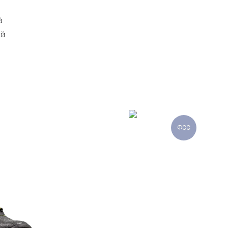
й
ый
ФСС