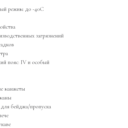
ый режим: до -40С
ойства
зводственных загрязнений
садков
етра
ий пояс: IV и особый
ые манжеты
рманы
для бейджа/пропуска
лече
укаве