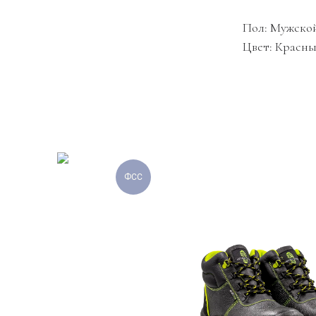
Пол: Мужско
Цвет: Красн
ФСС