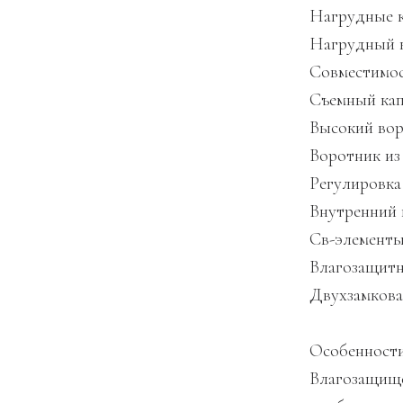
Нагрудные к
Нагрудный к
Совместимос
Съемный ка
Высокий во
Воротник из
Регулировка
Внутренний 
Св-элемент
Влагозащитн
Двухзамкова
Особенност
Влагозащище