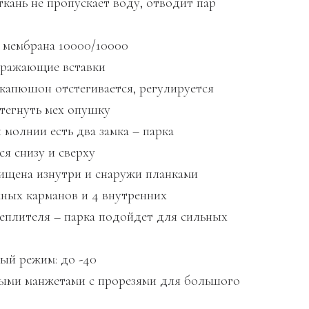
ткань не пропускает воду, отводит пар
 мембрана 10000/10000
тражающие вставки
капюшон отстегивается, регулируется
егнуть мех опушку
 молнии есть два замка – парка
ся снизу и сверху
щена изнутри и снаружи планками
жных карманов и 4 внутренних
теплителя – парка подойдет для сильных
ый режим: до -40
лыми манжетами с прорезями для большого