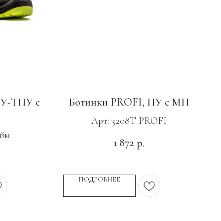
У-ТПУ с
Ботинки PROFI, ПУ с МП
Арт: 3208Т PROFI
айм
1 872
р.
ПОДРОБНЕЕ