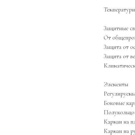
Температурн
Защитные св
От общепрои
Защита от о
Защита от в
Климатическ
Элементы
Регулируем
Боковые ка
Полукольцо 
Карман на п
Карман на р