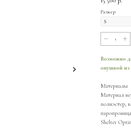
15 500
р.
Размер
Возможно д
опушкой из м
Материалы
Материал вер
полиэстер, 
паропроницае
Shelter Opti