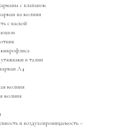
арманы с клапаном
арман на молнии
ть с каской
пюшон
ротник
 микрофлиса
 утяжками в талии
карман A4
ы
ая молния
я молния
и
нность и воздухопроницаемость –