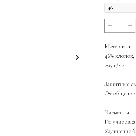
Материалы
46% хлопок, 
295 г/м2
Защитные св
От общепрои
Элементы
Регулировка
Удлинение б