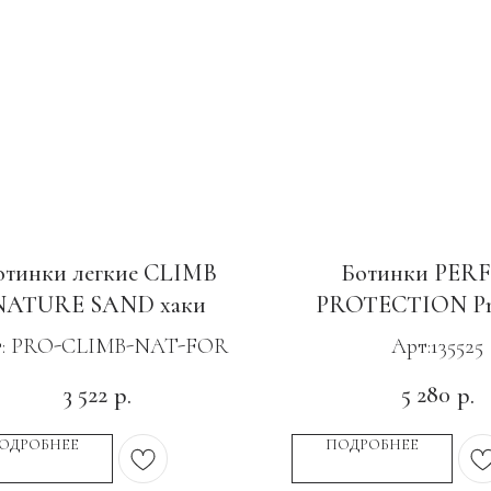
отинки легкие CLIMB
Ботинки PER
NATURE SAND хаки
PROTECTION P
Edition Кевлар, П
т: PRO-CLIMB-NAT-FOR
Арт:135525
КП и АС
3 522
5 280
р.
р.
ОДРОБНЕЕ
ПОДРОБНЕЕ