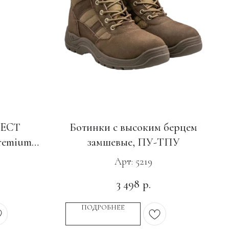
FECT
Ботинки с высоким берцем
remium
замшевые, ПУ-ТПУ
У-Нитрил,
Арт: 5219
3 498
р.
ПОДРОБНЕЕ