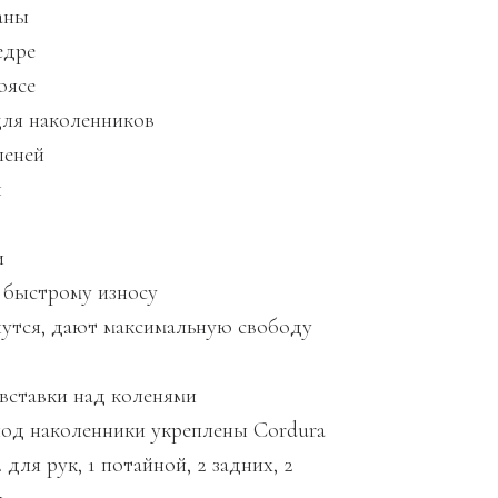
аны
едре
оясе
ля наколенников
леней
ы
и
 быстрому износу
утся, дают максимальную свободу
вставки над коленями
од наколенники укреплены Cordura
2 для рук, 1 потайной, 2 задних, 2