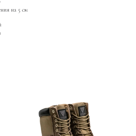
х
ния на 5 см
й
й