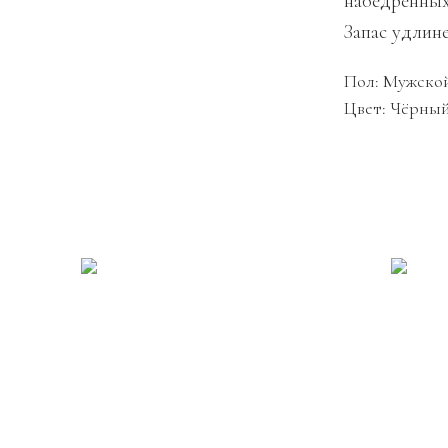
набедренны
Запас удлине
Пол: Мужско
Цвет: Чёрны