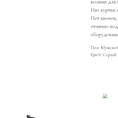
молнии для 
Низ куртки и
Нет кнопок,
отлично подо
оборудован
Пол: Мужско
Цвет: Серый