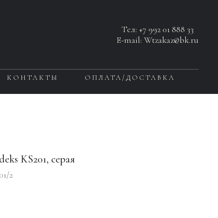
Тел:
+7 992 01 888 33
E-mail: Wtzakaz@bk.ru
КОНТАКТЫ
ОПЛАТА/ДОСТАВКА
deks KS201, серая
01/2