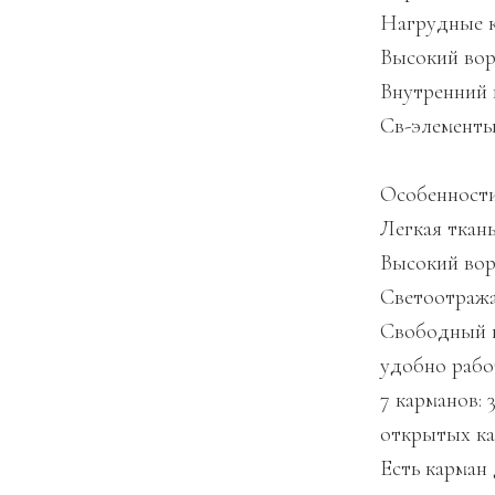
Нагрудные к
Высокий во
Внутренний 
Св-элемент
Особенност
Легкая ткан
Высокий во
Светоотраж
Свободный к
удобно рабо
7 карманов: 
открытых ка
Есть карман 