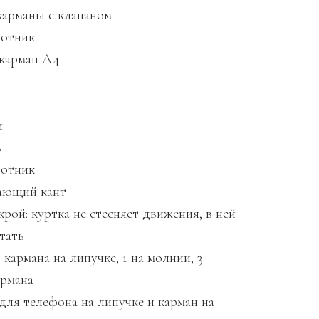
арманы с клапаном
ротник
карман A4
ы
и
ь
ротник
ающий кант
рой: куртка не стесняет движения, в ней
тать
3 кармана на липучке, 1 на молнии, 3
рмана
для телефона на липучке и карман на