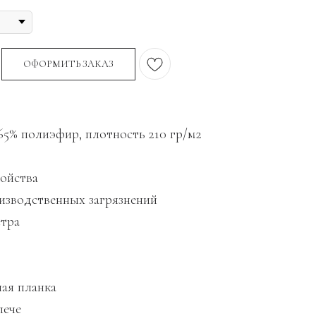
ОФОРМИТЬ ЗАКАЗ
65% полиэфир, плотность 210 гр/м2
ойства
зводственных загрязнений
етра
ая планка
лече