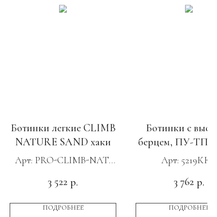
Ботинки легкие CLIMB
Ботинки с высо
NATURE SAND хаки
берцем, ПУ-ТПУ
и КС
Арт: PRO-CLIMB-NAT-
Арт: 5219ККС
FOR
3 522
3 762
р.
р.
ПОДРОБНЕЕ
ПОДРОБНЕЕ