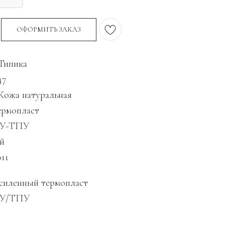
ОФОРМИТЬ ЗАКАЗ
Типика
47
 Кожа натуральная
ермопласт
ПУ-ТПУ
й
11
силенный термопласт
ПУ/ТПУ