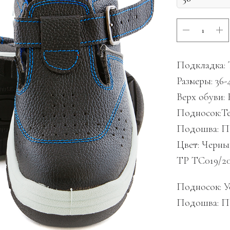
Подкладка: 
Размеры: 36-
Верх обуви:
Подносок:Т
Подошва: 
Цвет: Черны
ТР ТС019/20
Подносок: У
Подошва: 