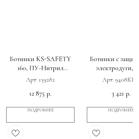
Ботинки KS-SAFETY
Ботинки с защит
160, ПУ-Нитрил
электродуги, 
зеленые
Нитрил с КП и
Арт: 139282
Арт: 9408КК
12 875
3 421
р.
р.
ПОДРОБНЕЕ
ПОДРОБНЕЕ