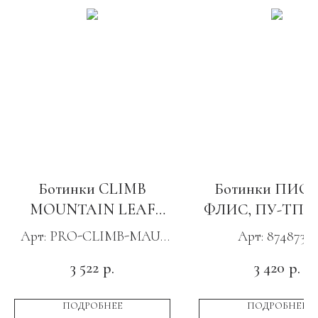
Ботинки CLIMB
Ботинки ПИО
MOUNTAIN LEAF
ФЛИС, ПУ-ТПУ 
бежевый
Арт: PRO-CLIMB-MAU-
Арт: 87487351
LEA
3 522
3 420
р.
р.
ПОДРОБНЕЕ
ПОДРОБНЕЕ