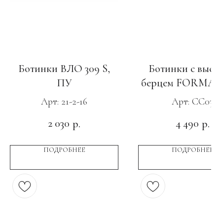
Ботинки ВЛО 309 S,
Ботинки с высо
ПУ
берцем FORMA C
ПУ-Нитрил c МП
Арт: 21-2-16
Арт: CC03
2 030
4 490
р.
р.
ПОДРОБНЕЕ
ПОДРОБНЕЕ