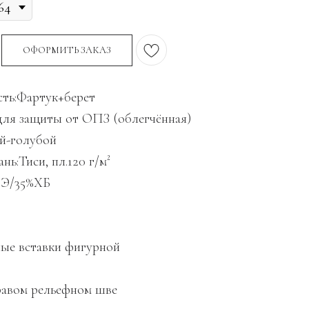
ОФОРМИТЬ ЗАКАЗ
ть:Фартук+берет
для защиты от ОПЗ (облегчённая)
ий-голубой
нь:Тиси, пл.120 г/м²
ПЭ/35%ХБ
ные вставки фигурной
правом рельефном шве