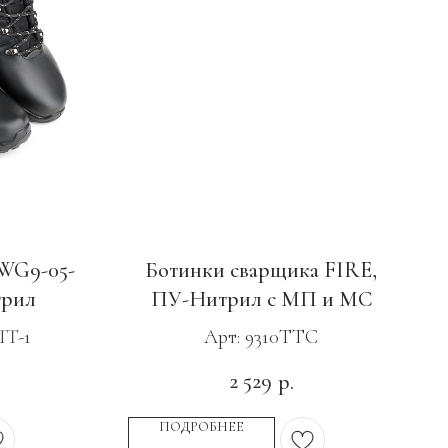
WG9-05-
Ботинки сварщика FIRE,
трил
ПУ-Нитрил с МП и МС
TT-1
Арт: 9310ТТС
2 529
р.
ПОДРОБНЕЕ