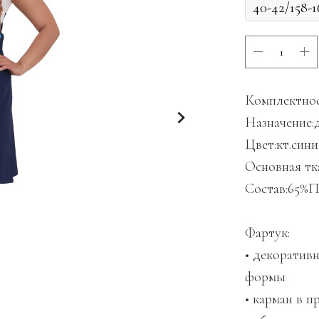
Комплектнос
Назначение:
Цвет:кт.син
Основная тка
Состав:65%
Фартук:
• декоратив
формы
• карман в 