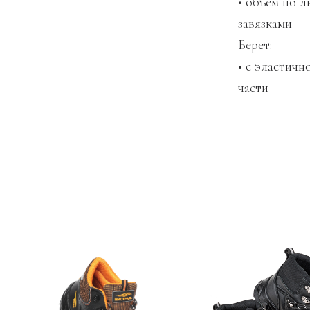
• объем по 
завязками
Берет:
• с эластичн
части