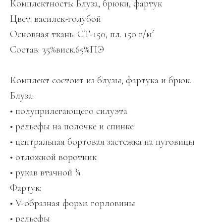
Комплектность: Блуза, брюки, фартук
Цвет: василек-голубой
Основная ткань: СТ-150, пл. 150 г/м²
Состав: 35%виск.65%ПЭ
Комплект состоит из блузы, фартука и брюк.
Блуза:
• полуприлегающего силуэта
• рельефы на полочке и спинке
• центральная бортовая застежка на пуговицы
• отложной воротник
• рукав втачной ¾
Фартук:
• V-образная форма горловины
• рельефы