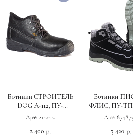
Ботинки СТРОИТЕЛЬ
Ботинки ПИО
DOG А-112, ПУ-
ФЛИС, ПУ-ТПУ 
Нитрил с КП
Арт: 21-2-12
Арт: 87487351
2 400
3 420
р.
р.