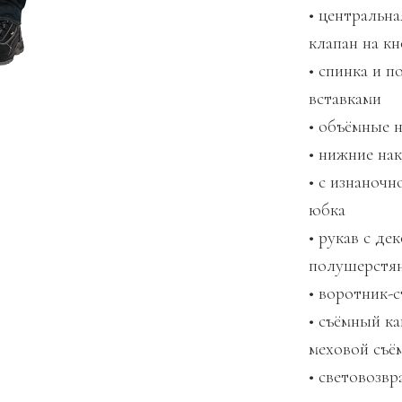
• центральн
клапан на к
• спинка и 
вставками
• объёмные 
• нижние на
• с изнаноч
юбка
• рукав с д
полушерстя
• воротник-
• съёмный к
меховой съё
• световозв