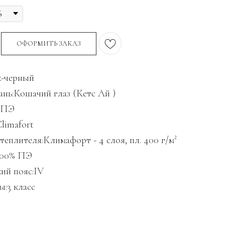
ОФОРМИТЬ ЗАКАЗ
к-черный
ань:Кошачий глаз (Кетс Ай )
% ПЭ
limafort
еплителя:Климафорт - 4 слоя, пл. 400 г/м²
100% ПЭ
ий пояс:IV
ы:3 класс