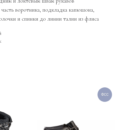
едним и локтевым швам рукавов
я часть воротника, подкладка капюшона,
олочки и спинки до линии талии из флиса
й
к
ФСС