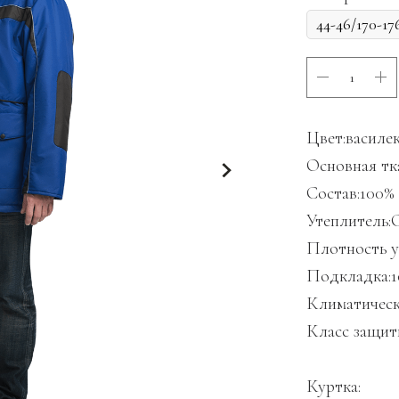
Цвет:василе
Основная тк
Состав:100
Утеплитель:C
Плотность ут
Подкладка:
Климатическ
Класс защит
Куртка: