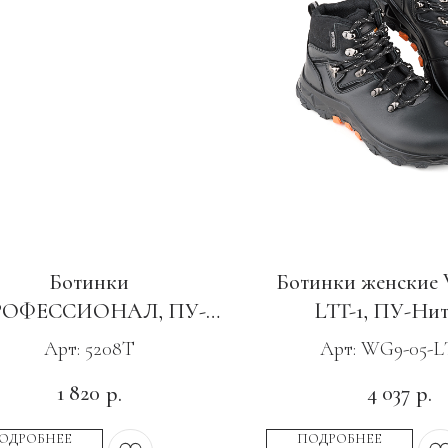
Ботинки
Ботинки женские 
ОФЕССИОНАЛ, ПУ-
LTT-1, ПУ-Ни
ТПУ с МП
Арт: 5208Т
Арт: WG9-05-L
1 820
4 037
р.
р.
ОДРОБНЕЕ
ПОДРОБНЕЕ