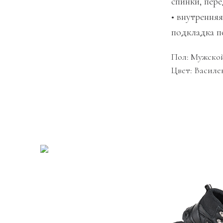
спинки, пер
• внутрення
подкладка п
Пол: Мужско
Цвет: Василе