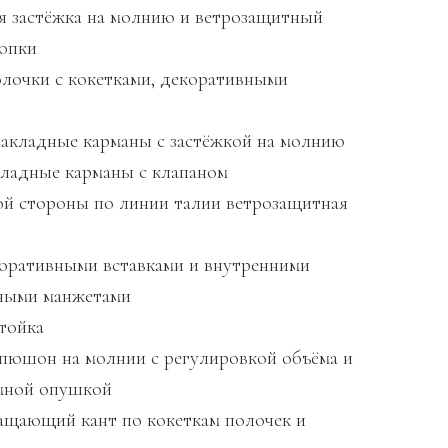
ая застёжка на молнию и ветрозащитный
нопки
полочки с кокетками, декоративными
накладные карманы с застёжкой на молнию
кладные карманы с клапаном
ной стороны по линии талии ветрозащитная
екоративными вставками и внутренними
ными манжетами
стойка
апюшон на молнии с регулировкой объёма и
мной опушкой
ращающий кант по кокеткам полочек и