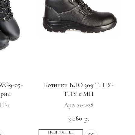
WG9-05-
Ботинки ВЛО 309 Т, ПУ-
трил
ТПУ с МП
TT-1
Арт: 21-2-28
3 080
р.
ПОДРОБНЕЕ