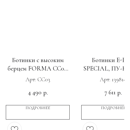
Ботинки с высоким
Ботинки E-P
берцем FORMA CC03,
SPECIAL, ПУ-Ни
ПУ-Нитрил c МП и АС
с КС светло-зел
Арт: CC03
Арт: 139818
4 490
7 611
р.
р.
ПОДРОБНЕЕ
ПОДРОБНЕЕ