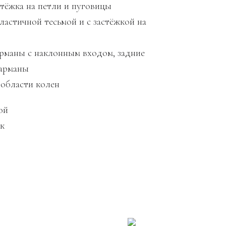
стёжка на петли и пуговицы
эластичной тесьмой и с застёжкой на
арманы с наклонным входом, задние
карманы
 области колен
ой
ек