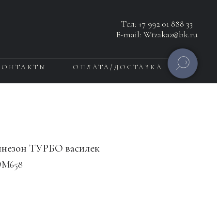
Тел:
+7 992 01 888 33
E-mail: Wtzakaz@bk.ru
КОНТАКТЫ
ОПЛАТА/ДОСТАВКА
незон ТУРБО василек
М658