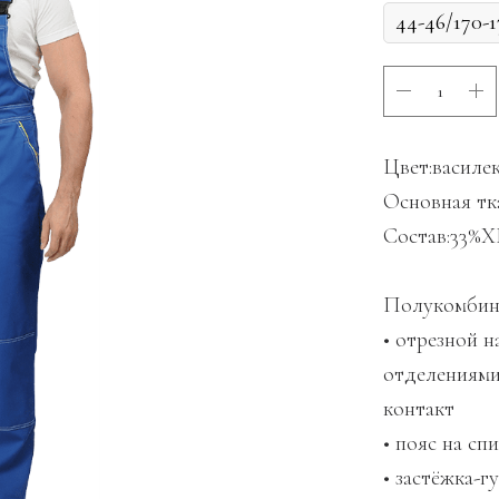
Цвет:василе
Основная тка
Состав:33%
Полукомбин
• отрезной 
отделениями
контакт
• пояс на сп
• застёжка-