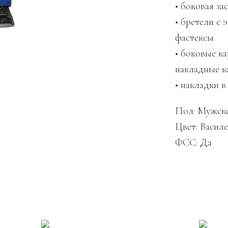
• боковая за
• бретели с 
фастексы
• боковые к
накладные 
• накладки в
Пол: Мужск
Цвет: Васил
ФСС: Да