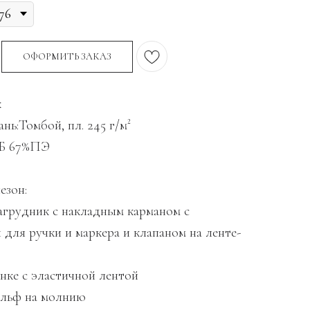
ОФОРМИТЬ ЗАКАЗ
к
нь:Томбой, пл. 245 г/м²
ХБ 67%ПЭ
езон:
нагрудник с накладным карманом с
 для ручки и маркера и клапаном на ленте-
инке с эластичной лентой
гульф на молнию