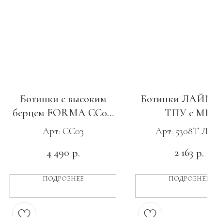
Ботинки с высоким
Ботинки ЛАЙМ,
берцем FORMA CC03,
ТПУ с МП
ПУ-Нитрил c МП и АС
Арт: CC03
Арт: 5308Т Ла
4 490
2 163
р.
р.
ПОДРОБНЕЕ
ПОДРОБНЕЕ