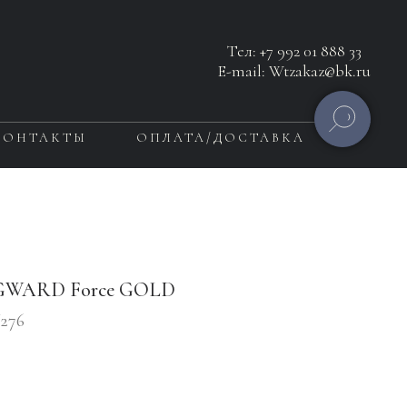
Тел:
+7 992 01 888 33
E-mail: Wtzakaz@bk.ru
КОНТАКТЫ
ОПЛАТА/ДОСТАВКА
 GWARD Force GOLD
276