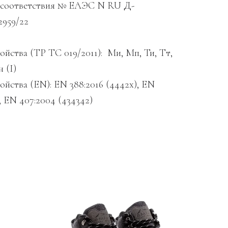
 соответствия № ЕАЭС N RU Д-
2959/22
ойства (ТР ТС 019/2011): Ми, Мп, Ти, Тт,
н (I)
ойства (EN): EN 388:2016 (4442х), EN
), EN 407:2004 (434342)