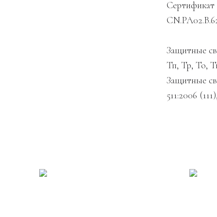
Сертификат
CN.РА02.В.6
Защитные св
Тп, Тр, То, Т
Защитные св
511:2006 (111