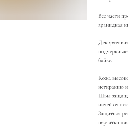
Все части 
арамидная ни
Декоративна
подчеркивае
байке.
Кожа высоког
истиранию и
Швы защище
нитей от иск
Защитная рез
перчатки пло