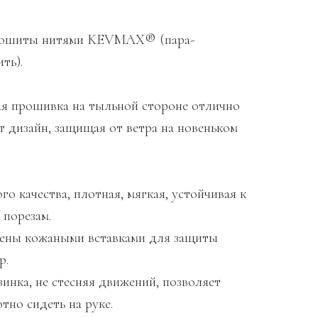
прошиты нитями KEVMAX® (пара-
ть).
я прошивка на тыльной стороне отлично
т дизайн, защищая от ветра на новеньком
о качества, плотная, мягкая, устойчивая к
 порезам.
ны кожаными вставками для защиты
р.
инка, не стесняя движений, позволяет
тно сидеть на руке.