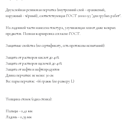
Двухслойная резиновая перчатка (внутренний слой - оранжевый,
наружный - чёрный), соответствующая ГОСТ 20010-93 "для грубых работ".
На ладонной части нанесена текстура, улучшающая захват даже мокрых
предметов. Полная маркировка согласно ГОСТ.
Защитные свойства (по сертификату, есть протоколы испытаний):
Защита от растворов кислот до 40%
Защита от растворов щелочей до 40%
Защита от нефти и нефтепродуктов
Длина перчатки: не менее 30 см
Вес пары перчаток: ~66 грамм (по размеру L)
Толщина стенок (одна стенка):
Пальцы - 0,41 мм
Ладонь - 0,39 мм