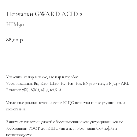
Перчатки GWARD ACID 2
HIM90
88,00
р.
ОФОРМИТЬ ЗАКАЗ
Упаковка: 12 пар в пачке, 120 пар в коробке
Уровни защиты: Вн, К40, Щ40, Нс, Нм, Нл, EN388 - 1111, EN374 - AKL
Размеры: 7(S), 8(M), 9(L), 10(XL)
Усиленные резиновые технические КЩС перчатки тип 2с улучшенными
свойствами.
Защита от кислот и щелочей с более высокими концентрациями, чем по
требованиям ГОСТ для КЩС тип 2 перчаток + защита от нефти и
нефтепродуктов