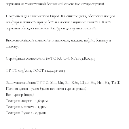
перчатки на трикотажной бесшовной основе (не натирает руки).
Покрыты в два слоя мягким ЕвроПВХ синего цвета, обеспечивающим
комфорт и точность при работе и высокие защитные свойства. Кисть
перчатки обладает песочной текстурой для лучшего захвата
Высокая стойкость к кислотам и щелочам, маслам, нефти, бензину и
ацетону.
Сертификат соответствия № ТС RU C-CN.АВ73.В.02315
ТР ТС 019/2011, ГОСТ 12.4.252-2013
Защитные свойства ТР ТС: Ми, Мп, Вн, К80, Щ40, Нс, Нм, Нт, Тн (I)
Полная длина - 72 см (32 см перчатка + 40 см рукав)
Вес - 400гр (пара)
Толщина ладони - 1,605мм
Толщина манжета - 1,5мм
Толщина Рукава - 0,39мм