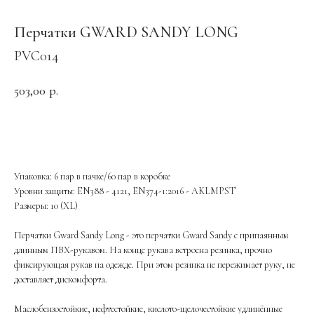
Перчатки GWARD SANDY LONG
PVC014
503,00
р.
ОФОРМИТЬ ЗАКАЗ
Упаковка: 6 пар в пачке/60 пар в коробке
Уровни защиты: EN388 - 4121, EN374-1:2016 - AKLMPST
Размеры: 10 (XL)
Перчатки Gward Sandy Long - это перчатки Gward Sandy с припаянным
длинным ПВХ-рукавом. На конце рукава встроена резинка, прочно
фиксирующая рукав на одежде. При этом резинка не пережимает руку, не
доставляет дискомфорта.
Маслобензостойкие, нефтестойкие, кислото-щелочестойкие удлинённые