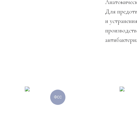
Анатомическ
Для предотв
и устранени
производств
антибактери
ФСС