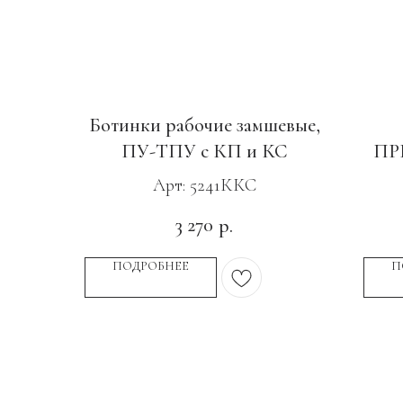
Ботинки рабочие замшевые,
ПУ-ТПУ с КП и КС
ПР
Арт: 5241ККС
3 270
р.
ПОДРОБНЕЕ
П