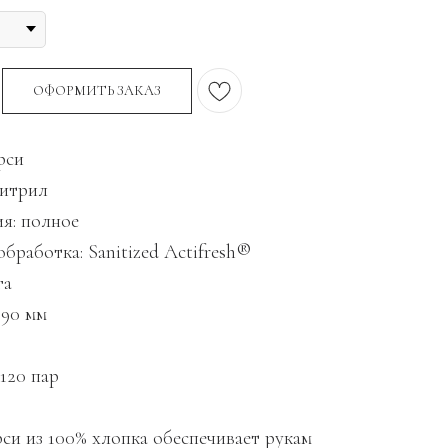
ОФОРМИТЬ ЗАКАЗ
рси
нитрил
я: полное
бработка: Sanitized Actifresh®
га
290 мм
/120 пар
си из 100% хлопка обеспечивает рукам