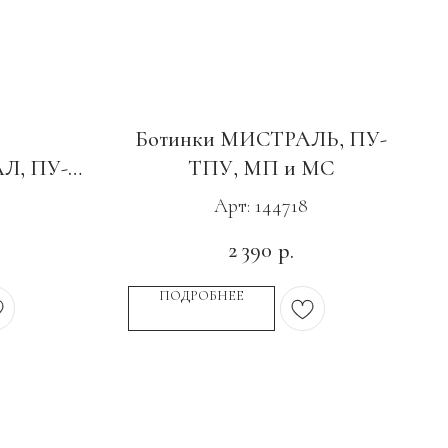
Ботинки МИСТРАЛЬ, ПУ-
, ПУ-
ТПУ, МП и МС
П
Арт: 144718
2 390
р.
ПОДРОБНЕЕ