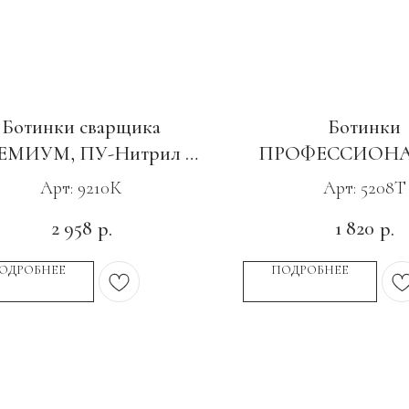
Ботинки сварщика
Ботинки
ЕМИУМ, ПУ-Нитрил с
ПРОФЕССИОНАЛ
КП
ТПУ с М
Арт: 9210К
Арт: 5208Т
2 958
1 820
р.
р.
ОДРОБНЕЕ
ПОДРОБНЕЕ