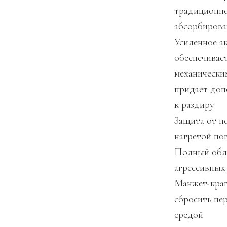
традиционно
абсорбирова
Усиленное а
обеспечивае
механически
придает доп
к раздиру
Защита от п
нагретой по
Полный обл
агрессивных
Манжет-краг
сбросить пер
средой