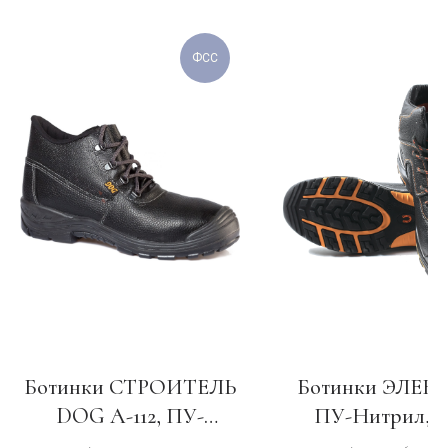
ФСС
Ботинки СТРОИТЕЛЬ
Ботинки ЭЛЕК
DOG А-112, ПУ-
ПУ-Нитрил, 
Нитрил с КП