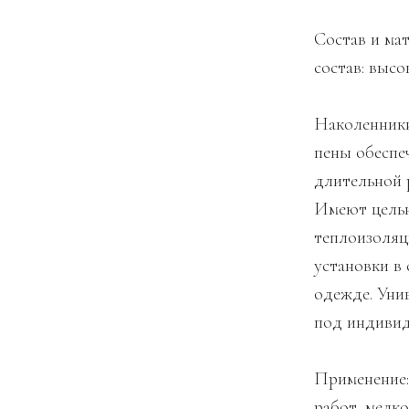
Состав и ма
состав: выс
Наколенники
пены обеспе
длительной 
Имеют цель
теплоизоляц
установки в
одежде. Уни
под индивид
Применение:
работ, мелк