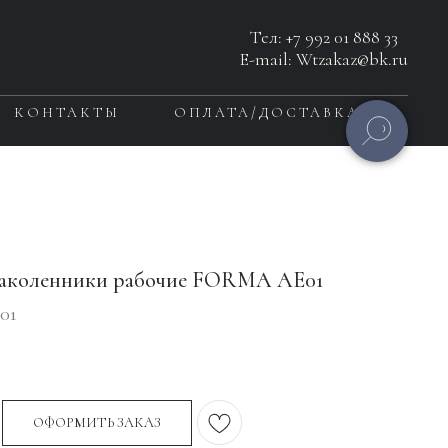
Тел:
+7 992 01 888 33
E-mail: Wtzakaz@bk.ru
КОНТАКТЫ
ОПЛАТА/ДОСТАВКА
наколенники рабочие FORMA AE01
01
ОФОРМИТЬ ЗАКАЗ