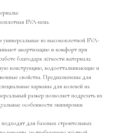
териалы:
окоплотная EVA-пена.
 универсальные из высокоплотной EVA-
чивают амортизацию и комфорт при
работе благодаря лёгкости материала.
ную конструкцию, водоотталкивающие и
ионные свойства. Предназначены для
 специальные карманы для коленей на
версальный размер позволяет подрезать их
уальные особенности экипировки.
 подходят для базовых строительных
ого ремонта, не требующего жёсткой