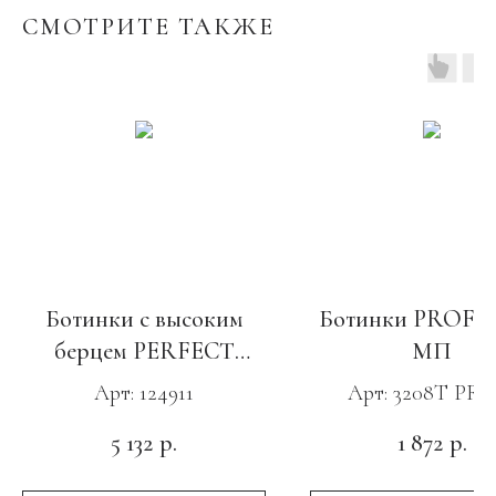
СМОТРИТЕ ТАКЖЕ
Ботинки с высоким
Ботинки PROFI,
берцем PERFECT
МП
PROTECTION, ПУ-
Арт: 124911
Арт: 3208Т PRO
Нитрил, КП с МС
5 132
1 872
р.
р.