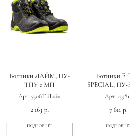
Ботинки ЛАЙМ, ПУ-
Ботинки E-P
ТПУ с МП
SPECIAL, ПУ-Ни
с КС зелены
Арт: 5308Т Лайм
Арт: 139816
2 163
7 611
р.
р.
ПОДРОБНЕЕ
ПОДРОБНЕЕ