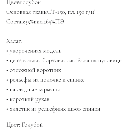
Цвет:голубой
Основная ткань:СТ-150, пл. 150 г/м²
Состав:35%виск.65%ПЭ
Халат:
• укороченная модель
• центральная бортовая застёжка на пуговицы
• отложной воротник
• рельефы на полочке и спинке
• накладные карманы
• короткий рукав
• хлястик из рельефных швов спинки
Цвет: Голубой