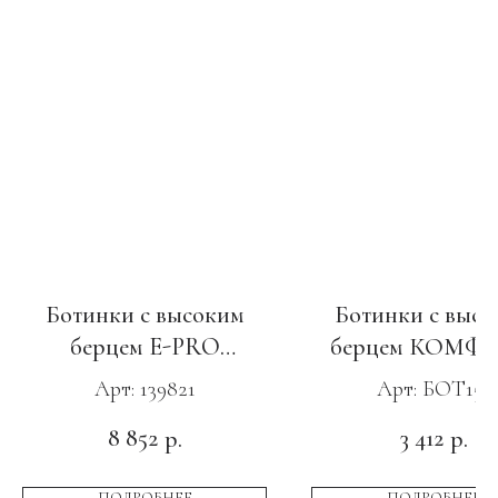
Ботинки с высоким
Ботинки с высо
берцем E-PRO
берцем КОМФО
SPECIAL, ПУ-Нитрил,
ПУ-ТПУ
Арт: 139821
Арт: БОТ155
с КС светло-зеленые
8 852
3 412
р.
р.
ПОДРОБНЕЕ
ПОДРОБНЕЕ