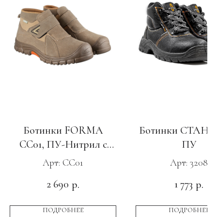
Ботинки FORMA
Ботинки СТАНД
CC01, ПУ-Нитрил c
ПУ
МП и АС
Арт: CC01
Арт: 3208
2 690
1 773
р.
р.
ПОДРОБНЕЕ
ПОДРОБНЕЕ