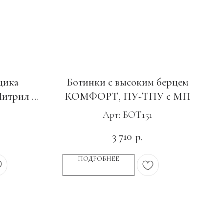
щика
Ботинки с высоким берцем
трил с
КОМФОРТ, ПУ-ТПУ с МП
Арт: БОТ151
3 710
р.
ПОДРОБНЕЕ