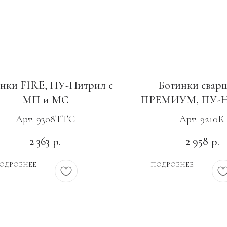
нки FIRE, ПУ-Нитрил с
Ботинки свар
МП и МС
ПРЕМИУМ, ПУ-Ни
КП
Арт: 9308ТТС
Арт: 9210К
2 363
2 958
р.
р.
ОДРОБНЕЕ
ПОДРОБНЕЕ