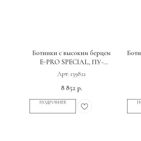
Ботинки с высоким берцем
Боти
E-PRO SPECIAL, ПУ-
Нитрил, с КС светло-зеленые
Арт: 139821
8 852
р.
ПОДРОБНЕЕ
П