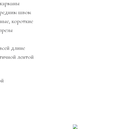
 карманы
 средним швом
чные, короткие
азрезы
 всей длине
стичной лентой
ой