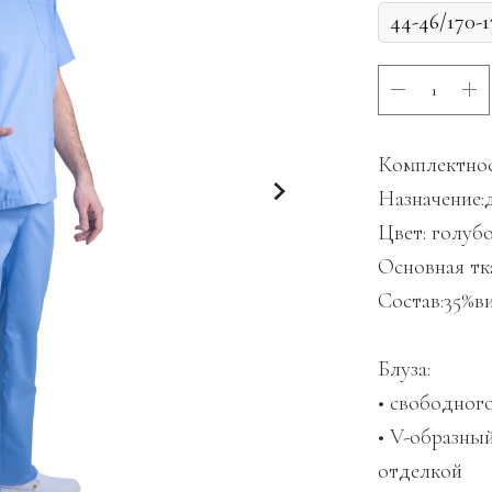
Комплектнос
Назначение:
Цвет: голуб
Основная тка
Состав:35%в
Блуза:
• свободног
• V-образны
отделкой