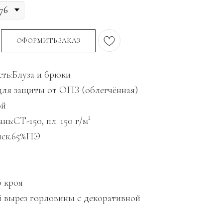
ОФОРМИТЬ ЗАКАЗ
ть:Блуза и брюки
для защиты от ОПЗ (облегчённая)
ой
нь:СТ-150, пл. 150 г/м²
иск.65%ПЭ
о кроя
й вырез горловины с декоративной