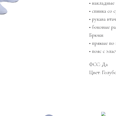
• накладные
• спинка со
• рукава вта
• боковые р
Брюки:
• прямые по
• пояс с эла
ФСС: Да
Цвет: Голуб