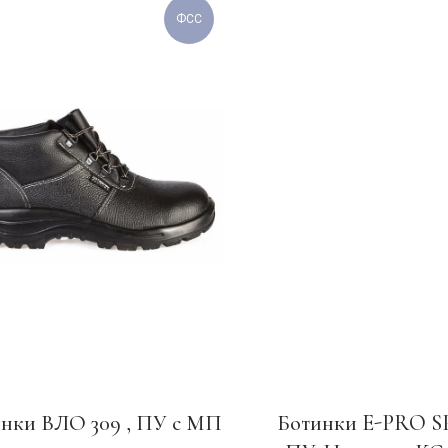
ФСС
нки ВЛО 309 , ПУ с МП
Ботинки E-PRO S