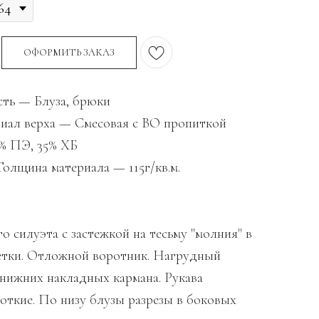
ОФОРМИТЬ ЗАКАЗ
ть — Блуза, брюки
иал верха — Смесовая с ВО пропиткой
% ПЭ, 35% ХБ
олщина материала — 115г/кв.м.
о силуэта с застежкой на тесьму "молния" в
етки. Отложной воротник. Нагрудный
 нижних накладных кармана. Рукава
роткие. По низу блузы разрезы в боковых