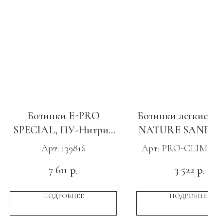
Ботинки E-PRO
Ботинки легкие 
SPECIAL, ПУ-Нитрил
NATURE SAND с
с КС зеленые
Арт: 139816
Арт: PRO-CLIMB-
STO
7 611
3 522
р.
р.
ПОДРОБНЕЕ
ПОДРОБНЕЕ