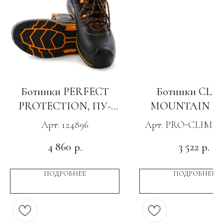
Ботинки PERFECT
Ботинки CLI
PROTECTION, ПУ-
MOUNTAIN L
Нитрил, КП и АС
песочный
Арт: 124896
Арт: PRO-CLIMB-
GRI
4 860
3 522
р.
р.
ПОДРОБНЕЕ
ПОДРОБНЕЕ