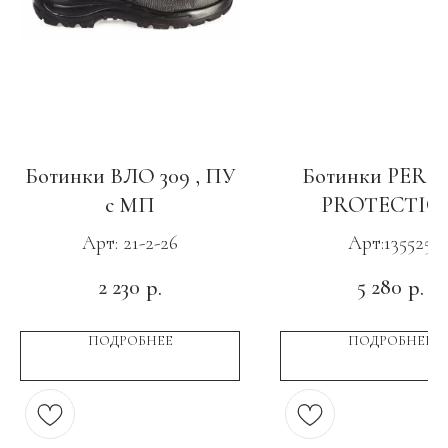
Ботинки ВЛО 309 , ПУ
Ботинки PERF
с МП
PROTECTIO
Premium Editi
Арт: 21-2-26
Арт:135525
Кевлар, ПУ-Нит
2 230
5 280
р.
р.
КП и АС
ПОДРОБНЕЕ
ПОДРОБНЕЕ