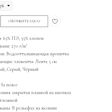
ОФОРМИТЬ ЗАКАЗ
и: 65% ПЭ, 35% хлопок
ани: 270 г/м²
ни: Водоотталкивающая пропитка
ющие элементы: Лента 5 см
ый, Серый, Чёрный
 На поясе
олния закрытая планкой на кнопках
Отложной
маны: В рельефах на молнии