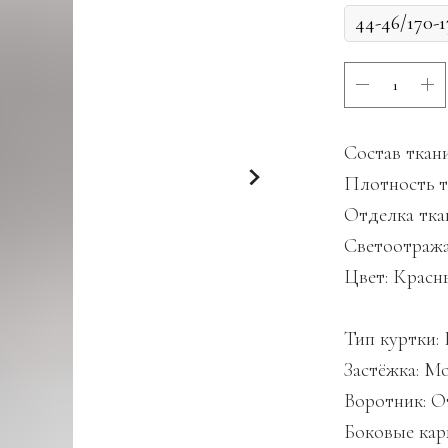
Состав ткан
Плотность тк
Отделка тка
Светоотража
Цвет: Красн
Тип куртки:
Застёжка: М
Воротник: 
Боковые кар