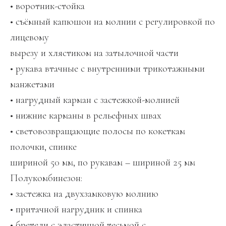
• воротник-стойка
• съёмный капюшон на молнии с регулировкой по
лицевому
вырезу и хлястиком на затылочной части
• рукава втачные с внутренними трикотажными
манжетами
• нагрудный карман с застежкой-молнией
• нижние карманы в рельефных швах
• световозвращающие полосы по кокеткам
полочки, спинке
шириной 50 мм, по рукавам – шириной 25 мм
Полукомбинезон:
• застежка на двухзамковую молнию
• притачной нагрудник и спинка
• бретели с эластичной тесьмой с