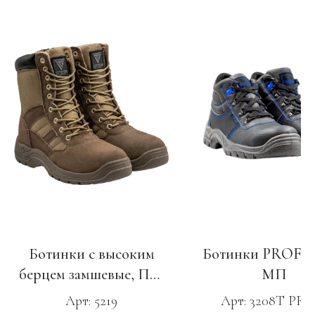
Ботинки с высоким
Ботинки PROFI,
берцем замшевые, ПУ-
МП
ТПУ
Арт: 5219
Арт: 3208Т PRO