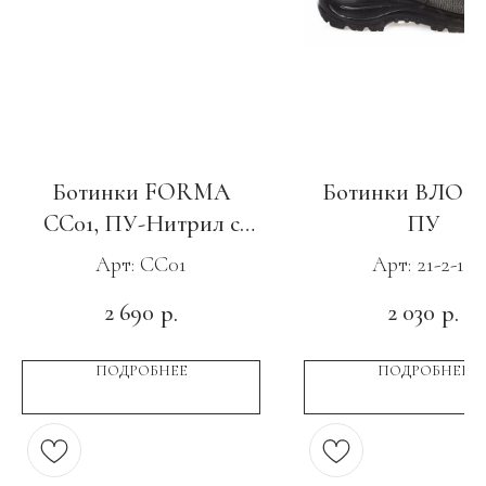
Ботинки FORMA
Ботинки ВЛО 30
CC01, ПУ-Нитрил c
ПУ
МП и АС
Арт: CC01
Арт: 21-2-16
2 690
2 030
р.
р.
ПОДРОБНЕЕ
ПОДРОБНЕЕ